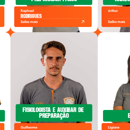
Raphael
Arthur
Rodrigues
Saiba mais
Saiba mais
Fisiologista e auxiliar de 
preparação
Guilherme
Ligiane