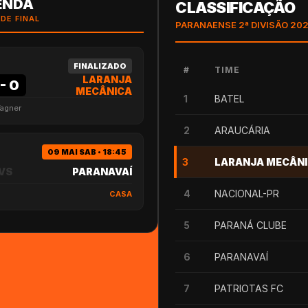
ENDA
CLASSIFICAÇÃO
DE FINAL
PARANAENSE 2ª DIVISÃO 20
FINALIZADO
#
TIME
LARANJA
-
0
MECÂNICA
1
BATEL
Wagner
2
ARAUCÁRIA
09 MAI SAB • 18:45
3
LARANJA MECÂN
VS
PARANAVAÍ
4
NACIONAL-PR
CASA
5
PARANÁ CLUBE
6
PARANAVAÍ
7
PATRIOTAS FC