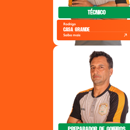
Técnico
Rodrigo
Casa Grande
Saiba mais
Preparador de goleiros