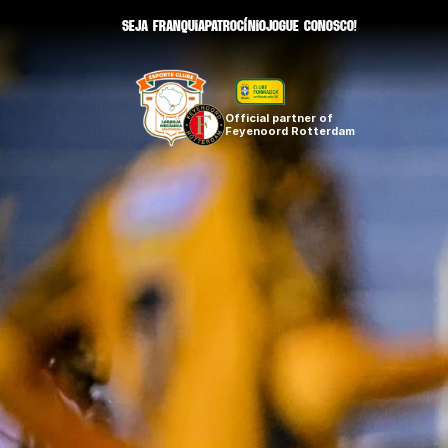
seja Franquia
patrocínio
Jogue conosco!
Official partner of 
Feyenoord Rotterdam