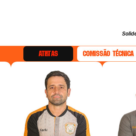
Solid
atletas
comissão técnica