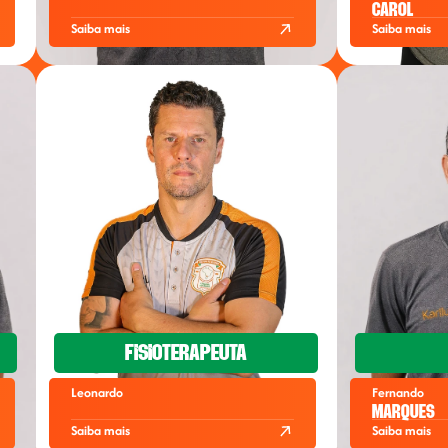
Carol
Saiba mais
Saiba mais
Fisioterapeuta
Leonardo
Fernando
Marques
Saiba mais
Saiba mais