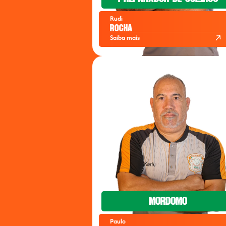
Rudi
Rocha
Saiba mais
Mordomo
Paulo