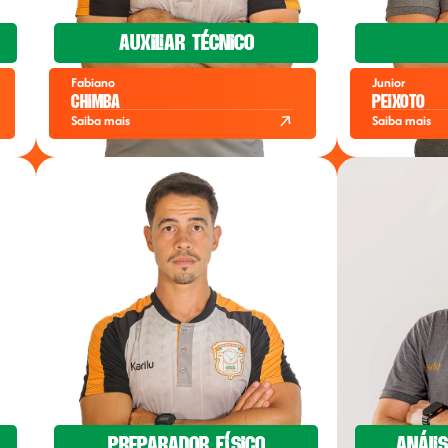
Auxiliar Técnico
Fabiano
Junior
Chimba
Peixoto
Saiba mais
Saiba mais
Preparador físico
Análi