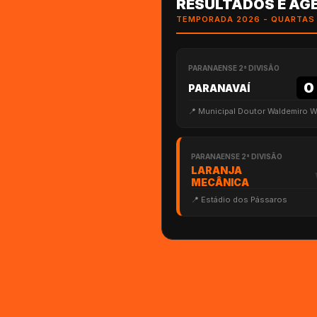
RESULTADOS E AG
TEMPORADA 2026 - QUARTAS 
PARANAENSE 2ª DIVISÃO
0
PARANAVAÍ
📍
Municipal Doutor Waldemiro 
PARANAENSE 2ª DIVISÃO
LARANJA
MECÂNICA
📍
Estádio dos Pássaros