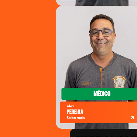
Médico
Alex 
Pereira
Saiba mais