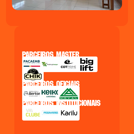
parceiros master
parceiros oficiais
parceiros institucionais