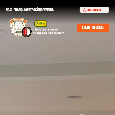
Select Language
seja franquia
patrocínio
peneira
Portuguese
loja oficial
Official partner of 
Feyenoord Rotterdam